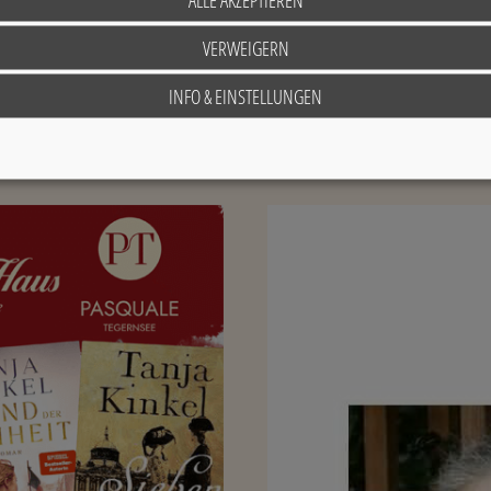
VERWEIGERN
ierungen nur über den Veranstalter "Die Westerhof H
INFO & EINSTELLUNGEN
Telefon:
+49 8022 188 988
E-Mail:
rezeption@derwesterhof.de