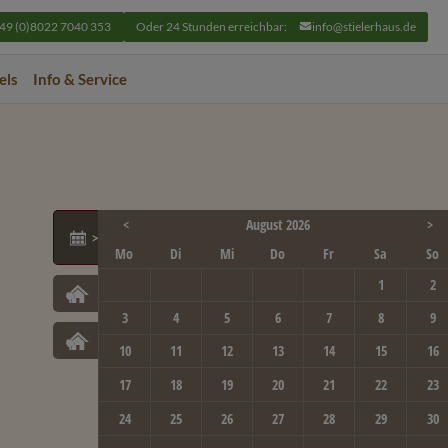
49 (0)8022 7040 353
Oder 24 Stunden erreichbar:
info@stielerhaus.de
els
Info & Service
<
August 2026
>
Aktuelle Events
Mo
Di
Mi
Do
Fr
Sa
So
1
2
Hotel Der Westerhof
3
4
5
6
7
8
9
Berghotel Sudelfeld
10
11
12
13
14
15
16
17
18
19
20
21
22
23
24
25
26
27
28
29
30