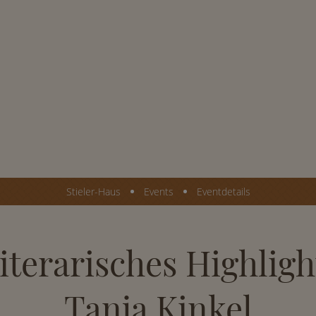
Stieler-Haus
Events
Eventdetails
iterarisches Highligh
Tanja Kinkel