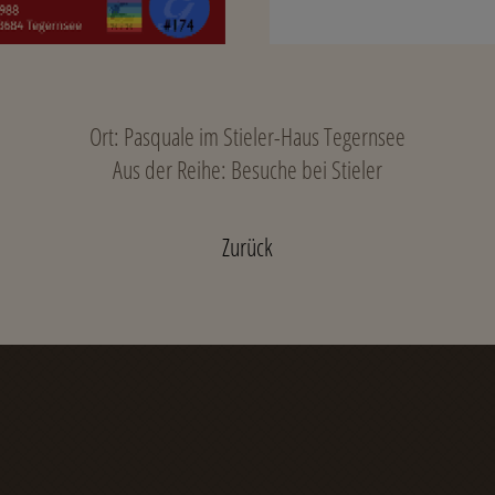
Ort: Pasquale im Stieler-Haus Tegernsee
Aus der Reihe: Besuche bei Stieler
Zurück