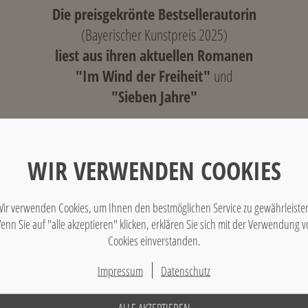
Die preisgekrönte Bestsellerautorin
(Bayerischer Kunstpreis 2025)
liest aus ihren aktuellen Romanen
"Im Wind der Freiheit"
und
"Sieben Jahre"
erstützen Sie den Verein „Brot und Bücher“, der Bildun
WIR VERWENDEN COOKIES
Afrika und Asien fördert.
ir verwenden Cookies, um Ihnen den bestmöglichen Service zu gewährleiste
Donnerstag 4. Dezember
2025
enn Sie auf "alle akzeptieren" klicken, erklären Sie sich mit der Verwendung v
(Beginn: 19:00 Uhr)
Cookies einverstanden.
Impressum
Datenschutz
Die Westerhof Hotels präsentieren aus der Reihe:
"BESUCHE BEI STIELER"
ALLE AKZEPTIEREN