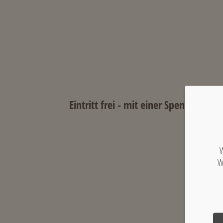
Eintritt frei - mit einer Spende unt
W
W