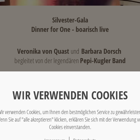
Silvester-Gala
Dinner for One - boarisch live
Veronika von Quast
und
Barbara Dorsch
begleitet von der legendären
Pepi-Kugler Band
ücklich Paket für einen humorvollen Start in ein gro
WIR VERWENDEN COOKIES
g, 31.12.2017 ab 18 Uhr im Westerhof-Café im Stiel
ir verwenden Cookies, um Ihnen den bestmöglichen Service zu gewährleiste
enn Sie auf "alle akzeptieren" klicken, erklären Sie sich mit der Verwendung v
7-Gänge-Gourmet-Menü
Cookies einverstanden.
Mitternachtsimbiss & Feuerwerk an der Point