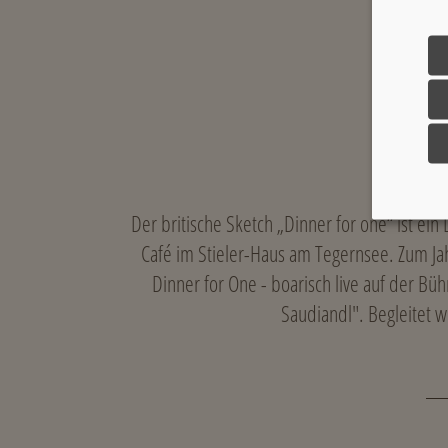
Der britische Sketch „Dinner for one“ ist ei
Café im Stieler-Haus am Tegernsee. Zum Ja
Dinner for One - boarisch live auf der Büh
Saudiandl". Begleitet 