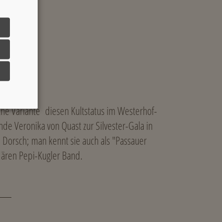
sche Variante diesen Kultstatus im Westerhof-
e Veronika von Quast zur Silvester-Gala in
ra Dorsch; man kennt sie auch als "Passauer
dären Pepi-Kugler Band.