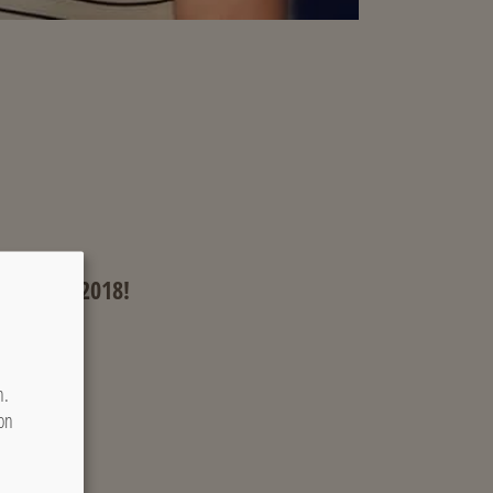
ßartiges 2018!
er-Haus
n.
on