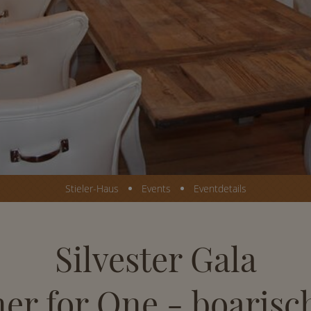
Stieler-Haus
Events
Eventdetails
Silvester Gala
er for One - boarisch