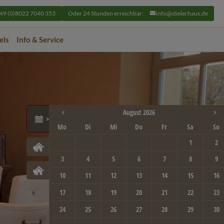
49 (0)8022 7040 353
Oder 24 Stunden erreichbar:
info@stielerhaus.de
els
Info & Service
<
August 2026
>
Aktuelle Events
Mo
Di
Mi
Do
Fr
Sa
So
1
2
Hotel Der Westerhof
3
4
5
6
7
8
9
Berghotel Sudelfeld
10
11
12
13
14
15
16
17
18
19
20
21
22
23
24
25
26
27
28
29
30