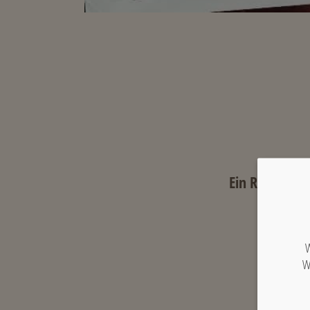
Ein Rundum-Gl
Sonnta
W
W