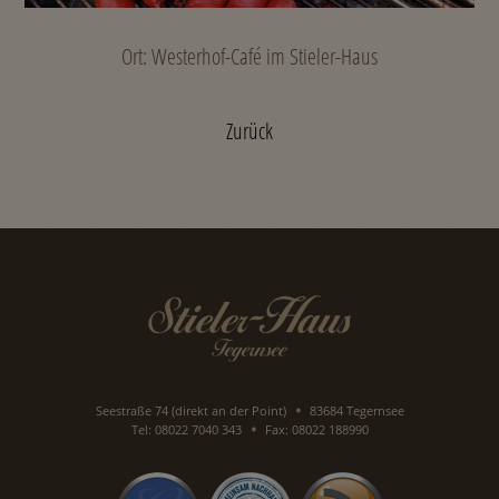
Ort: Westerhof-Café im Stieler-Haus
Zurück
Seestraße 74 (direkt an der Point)
83684 Tegernsee
Tel: 08022 7040 343
Fax: 08022 188990